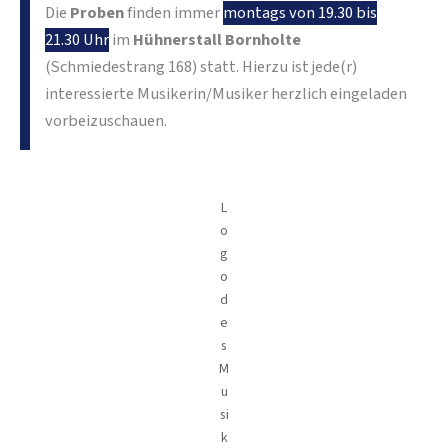
Die
Proben
finden immer
montags von 19.30 bis
21.30 Uhr
im
Hühnerstall Bornholte
(Schmiedestrang 168) statt. Hierzu ist jede(r)
interessierte Musikerin/Musiker herzlich eingeladen
vorbeizuschauen.
L
o
g
o
d
e
s
M
u
si
k