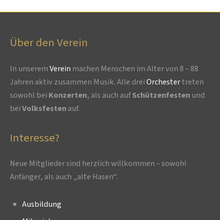
Über den Verein
In unserem
Verein
machen Menschen im Alter von 8 – 88
Jahren aktiv zusammen Musik. Alle drei
Orchester
treten
sowohl bei
Konzerten
, als auch auf
Schützenfesten
und
bei
Volksfesten
auf.
Interesse?
Neue Mitglieder sind herzlich willkommen – sowohl
Anfänger, als auch „alte Hasen“.
Ausbildung