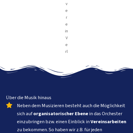
v
e
r
e
in
V
e
rl
Über die Musik hinaus
Neben dem Musizieren besteht auch die Möglichkeit
sich auf
organisatorischer Ebene
in das Orchester
einzubringen bzw. einen Einblick in
Vereinsarbeiten
zu bekommen. So haben wir z.B. für jeden