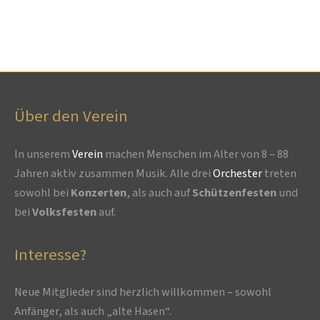
Über den Verein
In unserem
Verein
machen Menschen im Alter von 8 – 88
Jahren aktiv zusammen Musik. Alle drei
Orchester
treten
sowohl bei
Konzerten
, als auch auf
Schützenfesten
und
bei
Volksfesten
auf.
Interesse?
Neue Mitglieder sind herzlich willkommen – sowohl
Anfänger, als auch „alte Hasen“.