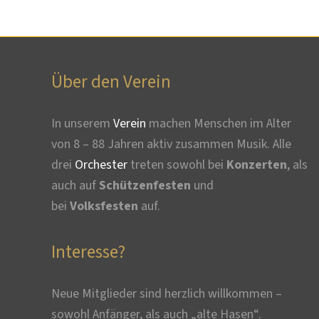
Über den Verein
In unserem
Verein
machen Menschen im Alter
von 8 – 88 Jahren aktiv zusammen Musik. Alle
drei
Orchester
treten sowohl bei
Konzerten
, als
auch auf
Schützenfesten
und
bei
Volksfesten
auf.
Interesse?
Neue Mitglieder sind herzlich willkommen –
sowohl Anfänger, als auch „alte Hasen“.