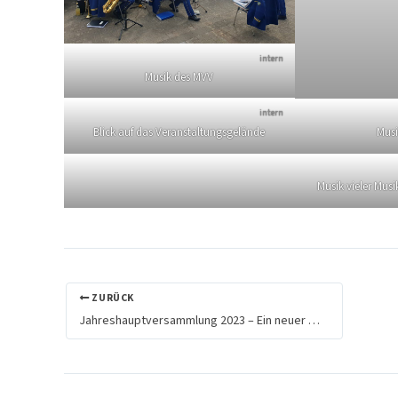
intern
Musik des MVV
intern
Blick auf das Veranstaltungsgelände
Musi
Musik vieler Mus
ZURÜCK
Jahreshauptversammlung 2023 – Ein neuer Vorstand