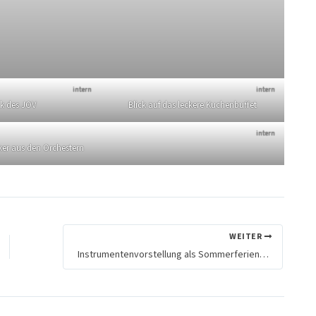
intern
intern
k des JOV
Blick auf das leckere Kuchenbuffet
intern
iker aus den Orchestern
WEITER
Instrumentenvorstellung als Sommerferienaktion 2023