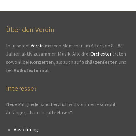
Über den Verein
In unserem
Verein
machen Menschen im Alter von 8 – 88
Jahren aktiv zusammen Musik. Alle drei
Orchester
treten
sowohl bei
Konzerten
, als auch auf
Schützenfesten
und
bei
Volksfesten
auf.
Interesse?
Neue Mitglieder sind herzlich willkommen – sowohl
Anfänger, als auch „alte Hasen“.
Ausbildung